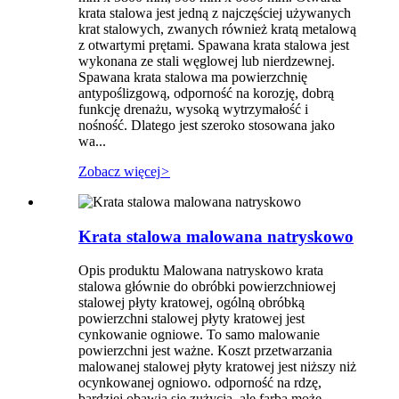
krata stalowa jest jedną z najczęściej używanych
krat stalowych, zwanych również kratą metalową
z otwartymi prętami. Spawana krata stalowa jest
wykonana ze stali węglowej lub nierdzewnej.
Spawana krata stalowa ma powierzchnię
antypoślizgową, odporność na korozję, dobrą
funkcję drenażu, wysoką wytrzymałość i
nośność. Dlatego jest szeroko stosowana jako
wa...
Zobacz więcej
>
Krata stalowa malowana natryskowo
Opis produktu Malowana natryskowo krata
stalowa głównie do obróbki powierzchniowej
stalowej płyty kratowej, ogólną obróbką
powierzchni stalowej płyty kratowej jest
cynkowanie ogniowe. To samo malowanie
powierzchni jest ważne. Koszt przetwarzania
malowanej stalowej płyty kratowej jest niższy niż
ocynkowanej ogniowo. odporność na rdzę,
bardziej obawia się zużycia, ale farba może