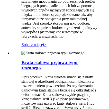
sztywnego mocowania do poprzecznych prętów
biegnących prostopadle do nich lub za pomocą
wygiętych prętów łączących rozciągających się
między nimi, które są zaprojektowane tak, aby
utrzymać duże obciążenia przy minimalnej
wadze. Jest szeroko stosowana jako podłogi,
antresole, stopnie schodów, ogrodzenia, pokrywy
wykopów i platformy konserwacyjne w
fabrykach, warsztatach, mo...
Zobacz więcej
>
Krata stalowa prętowa typu
złożonego
Opis produktu Krata stalowa składa się z kraty
stalowej o określonej obciążalności i bieżnika z
uszczelnieniem powierzchni. Po ocynkowaniu
ogniowym krata stalowa będzie się odkształcać i
deformować. Krata stalowa zwykle przyjmuje
kratę stalową serii 3 jako płytę podstawową,
może również używać kraty stalowej serii 1 lub
serii 2. Bieżnik zazwyczaj używa płyty 3 mm,