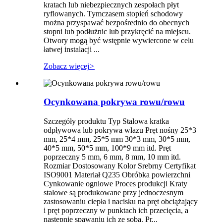
kratach lub niebezpiecznych zespołach płyt
ryflowanych. Tymczasem stopień schodowy
można przyspawać bezpośrednio do obecnych
stopni lub podłużnic lub przykręcić na miejscu.
Otwory mogą być wstępnie wywiercone w celu
łatwej instalacji ...
Zobacz więcej
>
Ocynkowana pokrywa rowu/rowu
Szczegóły produktu Typ Stalowa kratka
odpływowa lub pokrywa włazu Pręt nośny 25*3
mm, 25*4 mm, 25*5 mm 30*3 mm, 30*5 mm,
40*5 mm, 50*5 mm, 100*9 mm itd. Pręt
poprzeczny 5 mm, 6 mm, 8 mm, 10 mm itd.
Rozmiar Dostosowany Kolor Srebrny Certyfikat
ISO9001 Materiał Q235 Obróbka powierzchni
Cynkowanie ogniowe Proces produkcji Kraty
stalowe są produkowane przy jednoczesnym
zastosowaniu ciepła i nacisku na pręt obciążający
i pręt poprzeczny w punktach ich przecięcia, a
następnie spawaniu ich ze sobą. Pr...