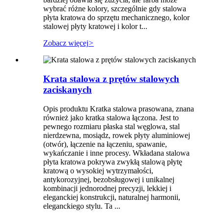
wybrać różne kolory, szczególnie gdy stalowa
płyta kratowa do sprzętu mechanicznego, kolor
stalowej płyty kratowej i kolor t...
Zobacz więcej
>
Krata stalowa z prętów stalowych
zaciskanych
Opis produktu Kratka stalowa prasowana, znana
również jako kratka stalowa łączona. Jest to
pewnego rozmiaru płaska stal węglowa, stal
nierdzewna, mosiądz, rowek płyty aluminiowej
(otwór), łączenie na łączeniu, spawanie,
wykańczanie i inne procesy. Wkładana stalowa
płyta kratowa pokrywa zwykłą stalową płytę
kratową o wysokiej wytrzymałości,
antykorozyjnej, bezobsługowej i unikalnej
kombinacji jednorodnej precyzji, lekkiej i
eleganckiej konstrukcji, naturalnej harmonii,
eleganckiego stylu. Ta ...