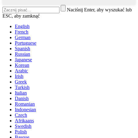
Naciśnij Enter, aby wyszukać lub
ESC, aby zamknąć
English
French
German
Portuguese
Spanish
Russian
Japanese
Korean
Arabic
Irish
Greek
Turkish
Italian
Danish
Romanian
Indonesian
Czech
Afrikaans
Swedish
Polish
Basque