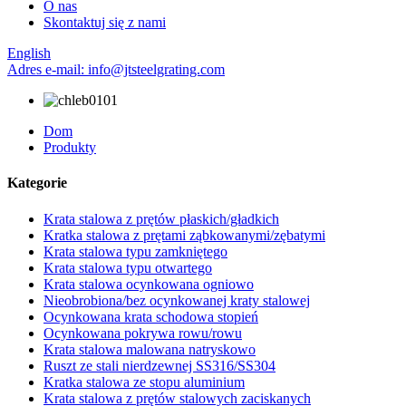
O nas
Skontaktuj się z nami
English
Adres e-mail: info@jtsteelgrating.com
Dom
Produkty
Kategorie
Krata stalowa z prętów płaskich/gładkich
Kratka stalowa z prętami ząbkowanymi/zębatymi
Krata stalowa typu zamkniętego
Krata stalowa typu otwartego
Krata stalowa ocynkowana ogniowo
Nieobrobiona/bez ocynkowanej kraty stalowej
Ocynkowana krata schodowa stopień
Ocynkowana pokrywa rowu/rowu
Krata stalowa malowana natryskowo
Ruszt ze stali nierdzewnej SS316/SS304
Kratka stalowa ze stopu aluminium
Krata stalowa z prętów stalowych zaciskanych